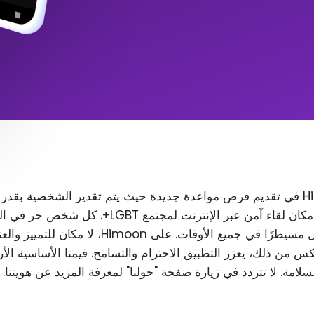
تتمثل مهمة Himoon في تقديم فرص مواعدة جديدة حيث يتم تقدير الشخصية بقدر
المظهر. نريد إنشاء مكان لقاء آمن عبر الإنترنت لمجتمع T
رغب في ذلك، ويظل مسيطرًا في جميع الأوقات. على Himoon
س من ذلك، يعزز التطبيق الاحترام والتسامح. قيمنا الأساسية الأ
لسلامة. لا تتردد في زيارة صفحة "حولنا" لمعرفة المزيد عن هويتنا.