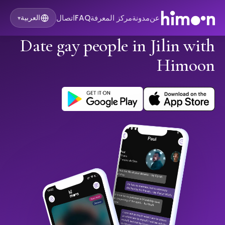
عن
مدونة
مركز المعرفة
FAQ
اتصال
العربية
▾
Date gay people in Jilin with
Himoon