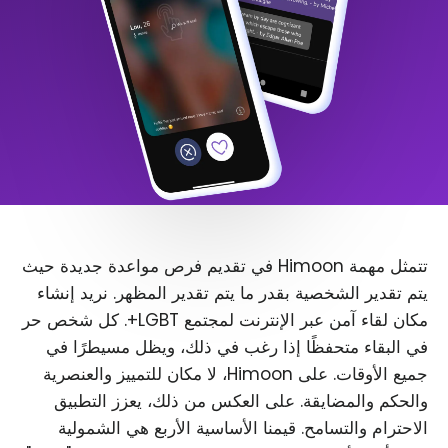
تتمثل مهمة Himoon في تقديم فرص مواعدة جديدة حيث
يتم تقدير الشخصية بقدر ما يتم تقدير المظهر. نريد إنشاء
مكان لقاء آمن عبر الإنترنت لمجتمع LGBT+. كل شخص حر
في البقاء متحفظًا إذا رغب في ذلك، ويظل مسيطرًا في
جميع الأوقات. على Himoon، لا مكان للتمييز والعنصرية
والحكم والمضايقة. على العكس من ذلك، يعزز التطبيق
الاحترام والتسامح. قيمنا الأساسية الأربع هي الشمولية