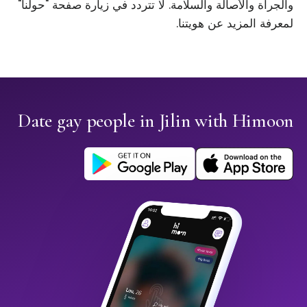
والجرأة والأصالة والسلامة. لا تتردد في زيارة صفحة "حولنا"
لمعرفة المزيد عن هويتنا.
Date gay people in Jilin with Himoon