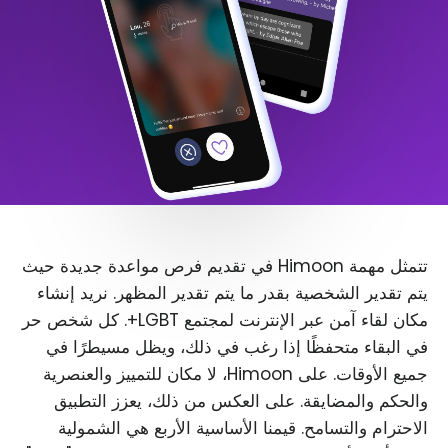
تتمثل مهمة Himoon في تقديم فرص مواعدة جديدة حيث
يتم تقدير الشخصية بقدر ما يتم تقدير المظهر. نريد إنشاء
مكان لقاء آمن عبر الإنترنت لمجتمع LGBT+. كل شخص حر
في البقاء متحفظًا إذا رغب في ذلك، ويظل مسيطرًا في
جميع الأوقات. على Himoon، لا مكان للتمييز والعنصرية
والحكم والمضايقة. على العكس من ذلك، يعزز التطبيق
الاحترام والتسامح. قيمنا الأساسية الأربع هي الشمولية