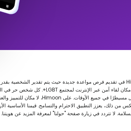
تتمثل مهمة Himoon في تقديم فرص مواعدة جديدة حيث يتم تقدير الشخصية بقدر
المظهر. نريد إنشاء مكان لقاء آمن عبر الإنترنت لمجتمع T
رغب في ذلك، ويظل مسيطرًا في جميع الأوقات. على Himoon
س من ذلك، يعزز التطبيق الاحترام والتسامح. قيمنا الأساسية الأ
لسلامة. لا تتردد في زيارة صفحة "حولنا" لمعرفة المزيد عن هويتنا.