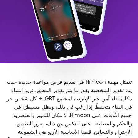
تتمثل مهمة Himoon في تقديم فرص مواعدة جديدة حيث
يتم تقدير الشخصية بقدر ما يتم تقدير المظهر. نريد إنشاء
مكان لقاء آمن عبر الإنترنت لمجتمع LGBT+. كل شخص حر
في البقاء متحفظًا إذا رغب في ذلك، ويظل مسيطرًا في
جميع الأوقات. على Himoon، لا مكان للتمييز والعنصرية
والحكم والمضايقة. على العكس من ذلك، يعزز التطبيق
الاحترام والتسامح. قيمنا الأساسية الأربع هي الشمولية