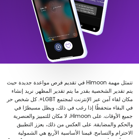
تتمثل مهمة Himoon في تقديم فرص مواعدة جديدة حيث
يتم تقدير الشخصية بقدر ما يتم تقدير المظهر. نريد إنشاء
مكان لقاء آمن عبر الإنترنت لمجتمع LGBT+. كل شخص حر
في البقاء متحفظًا إذا رغب في ذلك، ويظل مسيطرًا في
جميع الأوقات. على Himoon، لا مكان للتمييز والعنصرية
والحكم والمضايقة. على العكس من ذلك، يعزز التطبيق
الاحترام والتسامح. قيمنا الأساسية الأربع هي الشمولية