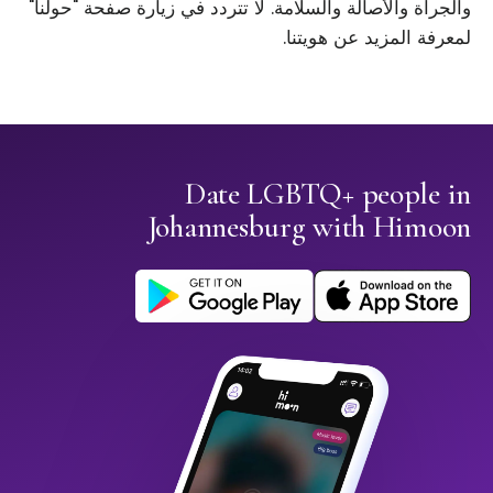
والجرأة والأصالة والسلامة. لا تتردد في زيارة صفحة "حولنا"
لمعرفة المزيد عن هويتنا.
Date LGBTQ+ people in
Johannesburg with Himoon