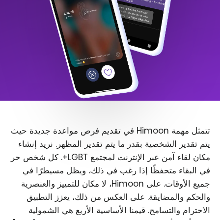
تتمثل مهمة Himoon في تقديم فرص مواعدة جديدة حيث
يتم تقدير الشخصية بقدر ما يتم تقدير المظهر. نريد إنشاء
مكان لقاء آمن عبر الإنترنت لمجتمع LGBT+. كل شخص حر
في البقاء متحفظًا إذا رغب في ذلك، ويظل مسيطرًا في
جميع الأوقات. على Himoon، لا مكان للتمييز والعنصرية
والحكم والمضايقة. على العكس من ذلك، يعزز التطبيق
الاحترام والتسامح. قيمنا الأساسية الأربع هي الشمولية