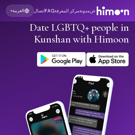
عن
مدونة
مركز المعرفة
FAQ
اتصال
العربية
▾
Date LGBTQ+ people in
Kunshan with Himoon