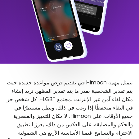
تتمثل مهمة Himoon في تقديم فرص مواعدة جديدة حيث
يتم تقدير الشخصية بقدر ما يتم تقدير المظهر. نريد إنشاء
مكان لقاء آمن عبر الإنترنت لمجتمع LGBT+. كل شخص حر
في البقاء متحفظًا إذا رغب في ذلك، ويظل مسيطرًا في
جميع الأوقات. على Himoon، لا مكان للتمييز والعنصرية
والحكم والمضايقة. على العكس من ذلك، يعزز التطبيق
الاحترام والتسامح. قيمنا الأساسية الأربع هي الشمولية