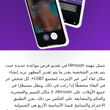
تتمثل مهمة Himoon في تقديم فرص مواعدة جديدة حيث
يتم تقدير الشخصية بقدر ما يتم تقدير المظهر. نريد إنشاء
مكان لقاء آمن عبر الإنترنت لمجتمع LGBT+. كل شخص حر
في البقاء متحفظًا إذا رغب في ذلك، ويظل مسيطرًا في
جميع الأوقات. على Himoon، لا مكان للتمييز والعنصرية
والحكم والمضايقة. على العكس من ذلك، يعزز التطبيق
الاحترام والتسامح. قيمنا الأساسية الأربع هي الشمولية