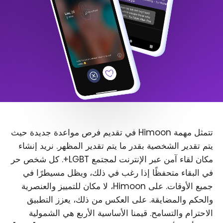
تتمثل مهمة Himoon في تقديم فرص مواعدة جديدة حيث
يتم تقدير الشخصية بقدر ما يتم تقدير المظهر. نريد إنشاء
مكان لقاء آمن عبر الإنترنت لمجتمع LGBT+. كل شخص حر
في البقاء متحفظًا إذا رغب في ذلك، ويظل مسيطرًا في
جميع الأوقات. على Himoon، لا مكان للتمييز والعنصرية
والحكم والمضايقة. على العكس من ذلك، يعزز التطبيق
الاحترام والتسامح. قيمنا الأساسية الأربع هي الشمولية