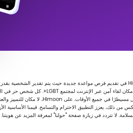
تتمثل مهمة Himoon في تقديم فرص مواعدة جديدة حيث يتم تقدير الشخصية بقدر
المظهر. نريد إنشاء مكان لقاء آمن عبر الإنترنت لمجتمع T
رغب في ذلك، ويظل مسيطرًا في جميع الأوقات. على Himoon
س من ذلك، يعزز التطبيق الاحترام والتسامح. قيمنا الأساسية الأ
لسلامة. لا تتردد في زيارة صفحة "حولنا" لمعرفة المزيد عن هويتنا.