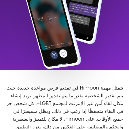
تتمثل مهمة Himoon في تقديم فرص مواعدة جديدة حيث
يتم تقدير الشخصية بقدر ما يتم تقدير المظهر. نريد إنشاء
مكان لقاء آمن عبر الإنترنت لمجتمع LGBT+. كل شخص حر
في البقاء متحفظًا إذا رغب في ذلك، ويظل مسيطرًا في
جميع الأوقات. على Himoon، لا مكان للتمييز والعنصرية
والحكم والمضايقة. على العكس من ذلك، يعزز التطبيق