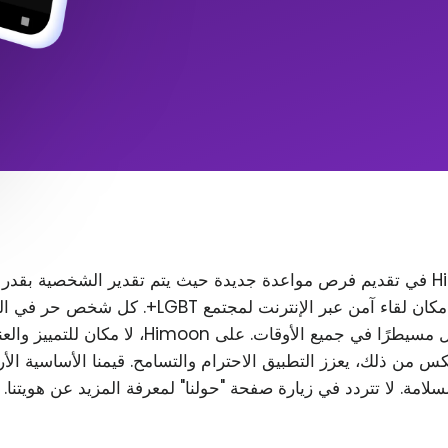
تتمثل مهمة Himoon في تقديم فرص مواعدة جديدة حيث يتم تقدير الشخصية بقدر
المظهر. نريد إنشاء مكان لقاء آمن عبر الإنترنت لمجتمع T
رغب في ذلك، ويظل مسيطرًا في جميع الأوقات. على Himoon
س من ذلك، يعزز التطبيق الاحترام والتسامح. قيمنا الأساسية الأ
لسلامة. لا تتردد في زيارة صفحة "حولنا" لمعرفة المزيد عن هويتنا.