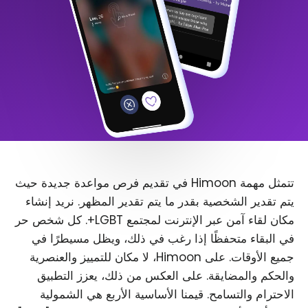
تتمثل مهمة Himoon في تقديم فرص مواعدة جديدة حيث
يتم تقدير الشخصية بقدر ما يتم تقدير المظهر. نريد إنشاء
مكان لقاء آمن عبر الإنترنت لمجتمع LGBT+. كل شخص حر
في البقاء متحفظًا إذا رغب في ذلك، ويظل مسيطرًا في
جميع الأوقات. على Himoon، لا مكان للتمييز والعنصرية
والحكم والمضايقة. على العكس من ذلك، يعزز التطبيق
الاحترام والتسامح. قيمنا الأساسية الأربع هي الشمولية