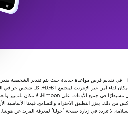
تتمثل مهمة Himoon في تقديم فرص مواعدة جديدة حيث يتم تقدير الشخصية بقدر
المظهر. نريد إنشاء مكان لقاء آمن عبر الإنترنت لمجتمع T
رغب في ذلك، ويظل مسيطرًا في جميع الأوقات. على Himoon
س من ذلك، يعزز التطبيق الاحترام والتسامح. قيمنا الأساسية الأ
لسلامة. لا تتردد في زيارة صفحة "حولنا" لمعرفة المزيد عن هويتنا.