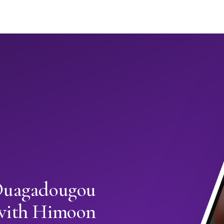
 Ouagadougou
with Himoon