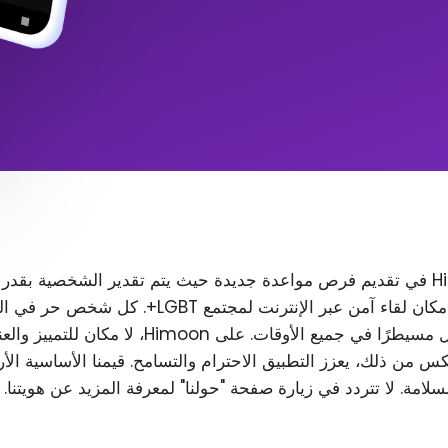
تتمثل مهمة Himoon في تقديم فرص مواعدة جديدة حيث يتم تقدير الشخصية بقدر
المظهر. نريد إنشاء مكان لقاء آمن عبر الإنترنت لمجتمع T
رغب في ذلك، ويظل مسيطرًا في جميع الأوقات. على Himoon
س من ذلك، يعزز التطبيق الاحترام والتسامح. قيمنا الأساسية الأ
لسلامة. لا تتردد في زيارة صفحة "حولنا" لمعرفة المزيد عن هويتنا.