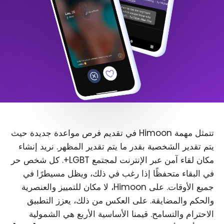
تتمثل مهمة Himoon في تقديم فرص مواعدة جديدة حيث
يتم تقدير الشخصية بقدر ما يتم تقدير المظهر. نريد إنشاء
مكان لقاء آمن عبر الإنترنت لمجتمع LGBT+. كل شخص حر
في البقاء متحفظًا إذا رغب في ذلك، ويظل مسيطرًا في
جميع الأوقات. على Himoon، لا مكان للتمييز والعنصرية
والحكم والمضايقة. على العكس من ذلك، يعزز التطبيق
الاحترام والتسامح. قيمنا الأساسية الأربع هي الشمولية