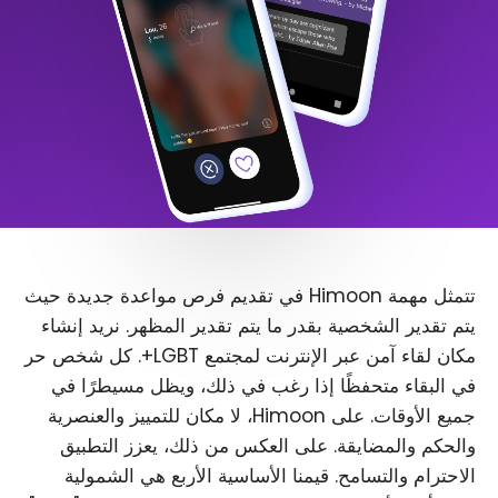
تتمثل مهمة Himoon في تقديم فرص مواعدة جديدة حيث
يتم تقدير الشخصية بقدر ما يتم تقدير المظهر. نريد إنشاء
مكان لقاء آمن عبر الإنترنت لمجتمع LGBT+. كل شخص حر
في البقاء متحفظًا إذا رغب في ذلك، ويظل مسيطرًا في
جميع الأوقات. على Himoon، لا مكان للتمييز والعنصرية
والحكم والمضايقة. على العكس من ذلك، يعزز التطبيق
الاحترام والتسامح. قيمنا الأساسية الأربع هي الشمولية