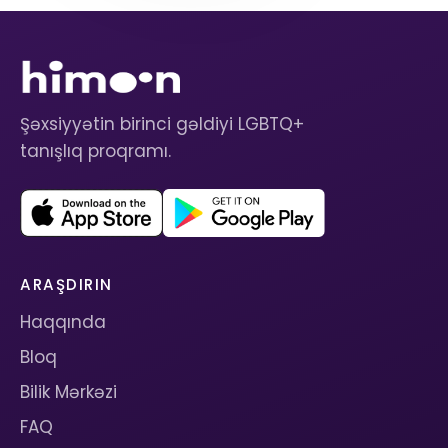
Şəxsiyyətin birinci gəldiyi LGBTQ+
tanışlıq proqramı.
ARAŞDIRIN
Haqqında
Bloq
Bilik Mərkəzi
FAQ