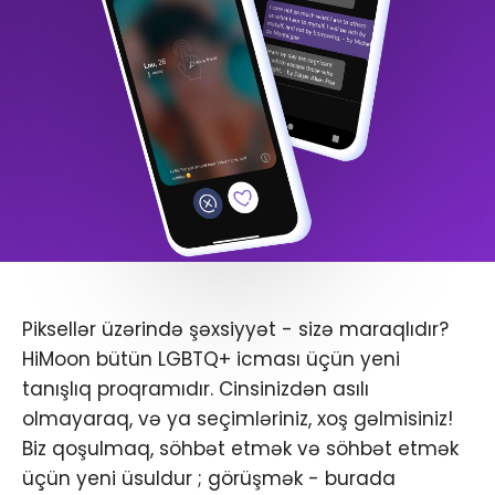
Piksellər üzərində şəxsiyyət - sizə maraqlıdır?
HiMoon bütün LGBTQ+ icması üçün yeni
tanışlıq proqramıdır. Cinsinizdən asılı
olmayaraq, və ya seçimləriniz, xoş gəlmisiniz!
Biz qoşulmaq, söhbət etmək və söhbət etmək
üçün yeni üsuldur ; görüşmək - burada