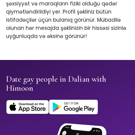
şəxsiyyət və maraqların fiziki olduğu qədər
qiymətləndirildiyi yer. Profil şəkliniz bütün
istifadəçilər üçün bulanıq görünür. Mübadilə
olunan hər mesajda şəklinizin bir hissəsi sizinlə
uyğunluqda və əksinə görünür!
Date gay people in Dalian with
Himoon