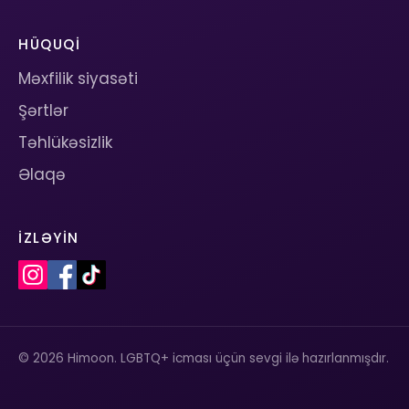
HÜQUQI
Məxfilik siyasəti
Şərtlər
Təhlükəsizlik
Əlaqə
İZLƏYIN
© 2026 Himoon. LGBTQ+ icması üçün sevgi ilə hazırlanmışdır.