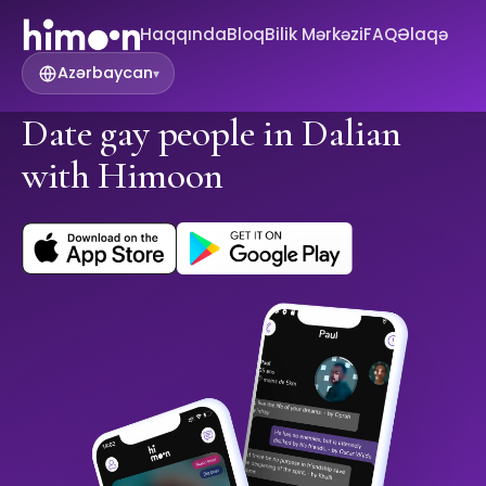
Haqqında
Bloq
Bilik Mərkəzi
FAQ
Əlaqə
Azərbaycan
▾
Date gay people in Dalian
with Himoon