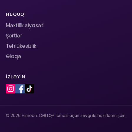
HÜQUQI
Məxfilik siyasəti
Şərtlər
Təhlükəsizlik
Əlaqə
İZLƏYIN
© 2026 Himoon. LGBTQ+ icması üçün sevgi ilə hazırlanmışdır.