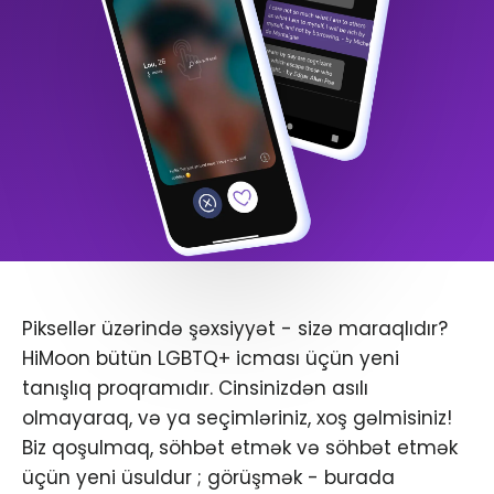
Piksellər üzərində şəxsiyyət - sizə maraqlıdır?
HiMoon bütün LGBTQ+ icması üçün yeni
tanışlıq proqramıdır. Cinsinizdən asılı
olmayaraq, və ya seçimləriniz, xoş gəlmisiniz!
Biz qoşulmaq, söhbət etmək və söhbət etmək
üçün yeni üsuldur ; görüşmək - burada