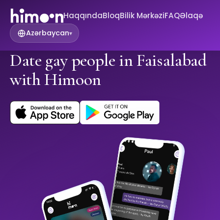
Haqqında
Bloq
Bilik Mərkəzi
FAQ
Əlaqə
Azərbaycan
▾
Date gay people in Faisalabad
with Himoon