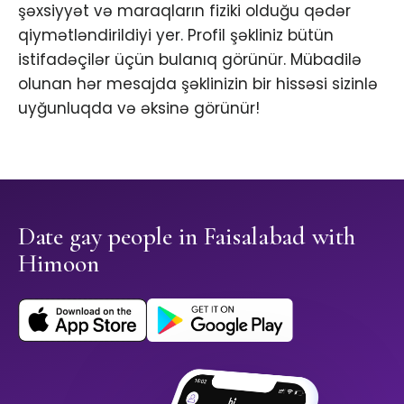
şəxsiyyət və maraqların fiziki olduğu qədər
qiymətləndirildiyi yer. Profil şəkliniz bütün
istifadəçilər üçün bulanıq görünür. Mübadilə
olunan hər mesajda şəklinizin bir hissəsi sizinlə
uyğunluqda və əksinə görünür!
Date gay people in Faisalabad with
Himoon