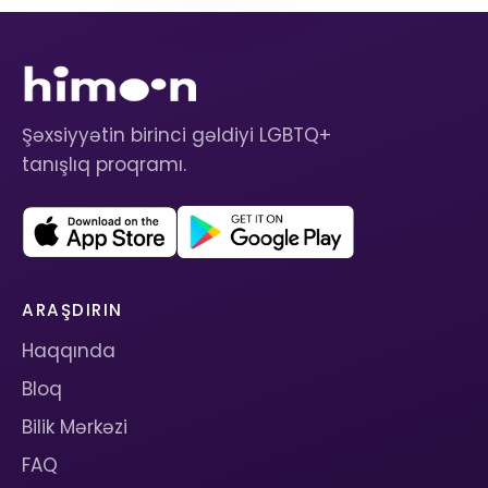
Şəxsiyyətin birinci gəldiyi LGBTQ+
tanışlıq proqramı.
ARAŞDIRIN
Haqqında
Bloq
Bilik Mərkəzi
FAQ