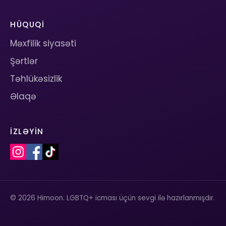
HÜQUQI
Məxfilik siyasəti
Şərtlər
Təhlükəsizlik
Əlaqə
İZLƏYIN
© 2026 Himoon. LGBTQ+ icması üçün sevgi ilə hazırlanmışdır.