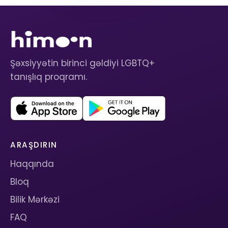
Şəxsiyyətin birinci gəldiyi LGBTQ+
tanışlıq proqramı.
ARAŞDIRIN
Haqqında
Bloq
Bilik Mərkəzi
FAQ