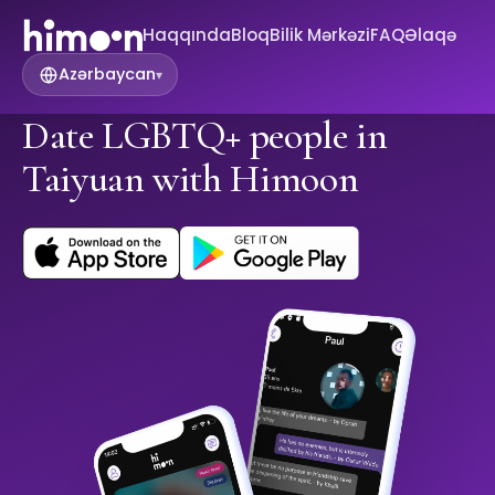
Haqqında
Bloq
Bilik Mərkəzi
FAQ
Əlaqə
Azərbaycan
▾
Date LGBTQ+ people in
Taiyuan with Himoon