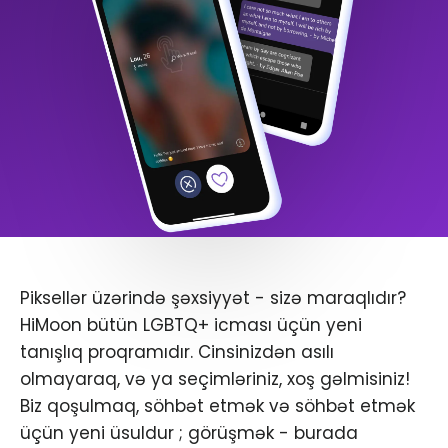
Piksellər üzərində şəxsiyyət - sizə maraqlıdır?
HiMoon bütün LGBTQ+ icması üçün yeni
tanışlıq proqramıdır. Cinsinizdən asılı
olmayaraq, və ya seçimləriniz, xoş gəlmisiniz!
Biz qoşulmaq, söhbət etmək və söhbət etmək
üçün yeni üsuldur ; görüşmək - burada