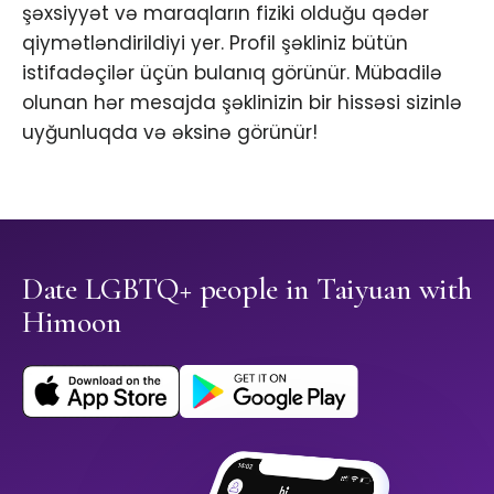
şəxsiyyət və maraqların fiziki olduğu qədər
qiymətləndirildiyi yer. Profil şəkliniz bütün
istifadəçilər üçün bulanıq görünür. Mübadilə
olunan hər mesajda şəklinizin bir hissəsi sizinlə
uyğunluqda və əksinə görünür!
Date LGBTQ+ people in Taiyuan with
Himoon