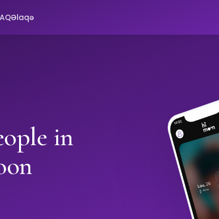
FAQ
Əlaqə
ople in
oon