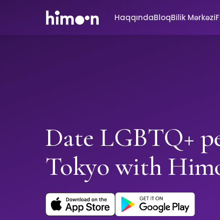
Haqqında
Bloq
Bilik Mərkəzi
Date LGBTQ+ pe
Tokyo with Him