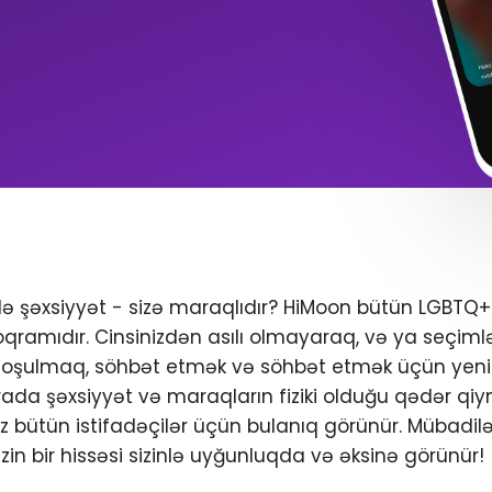
ndə şəxsiyyət - sizə maraqlıdır? HiMoon bütün LGBTQ
oqramıdır. Cinsinizdən asılı olmayaraq, və ya seçimlər
 qoşulmaq, söhbət etmək və söhbət etmək üçün yeni 
da şəxsiyyət və maraqların fiziki olduğu qədər qiym
iniz bütün istifadəçilər üçün bulanıq görünür. Mübadil
zin bir hissəsi sizinlə uyğunluqda və əksinə görünür!