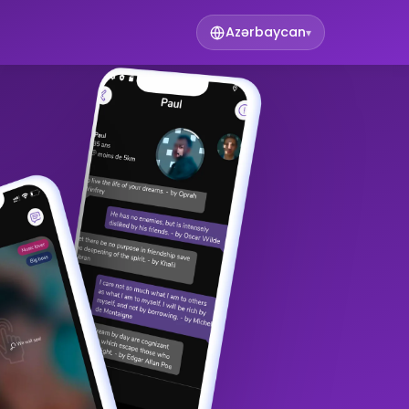
Azərbaycan
▾