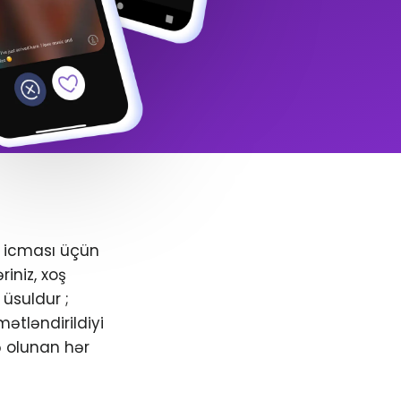
+ icması üçün
iniz, xoş
üsuldur ;
ətləndirildiyi
ə olunan hər