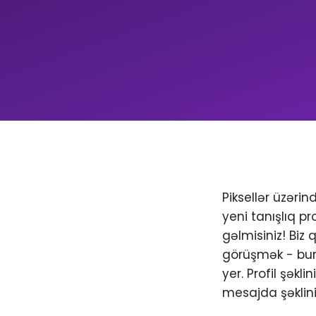
Piksellər üzəri
yeni tanışlıq pr
gəlmisiniz! Biz
görüşmək - bura
yer. Profil şəkl
mesajda şəklini