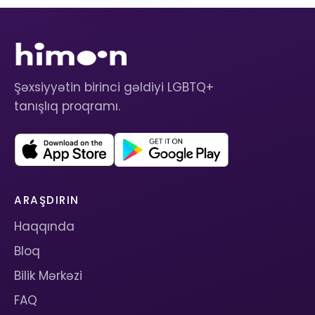
Şəxsiyyətin birinci gəldiyi LGBTQ+
tanışlıq proqramı.
ARAŞDIRIN
Haqqında
Bloq
Bilik Mərkəzi
FAQ