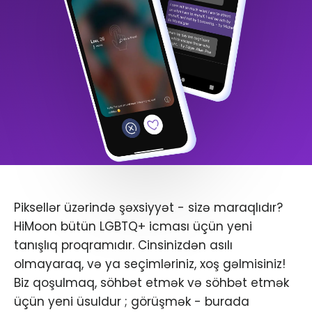
Piksellər üzərində şəxsiyyət - sizə maraqlıdır?
HiMoon bütün LGBTQ+ icması üçün yeni
tanışlıq proqramıdır. Cinsinizdən asılı
olmayaraq, və ya seçimləriniz, xoş gəlmisiniz!
Biz qoşulmaq, söhbət etmək və söhbət etmək
üçün yeni üsuldur ; görüşmək - burada