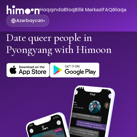
Haqqında
Bloq
Bilik Mərkəzi
FAQ
Əlaqə
Azərbaycan
▾
Date queer people in
Pyongyang with Himoon