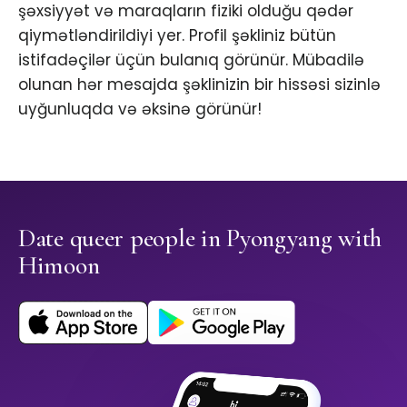
şəxsiyyət və maraqların fiziki olduğu qədər
qiymətləndirildiyi yer. Profil şəkliniz bütün
istifadəçilər üçün bulanıq görünür. Mübadilə
olunan hər mesajda şəklinizin bir hissəsi sizinlə
uyğunluqda və əksinə görünür!
Date queer people in Pyongyang with
Himoon