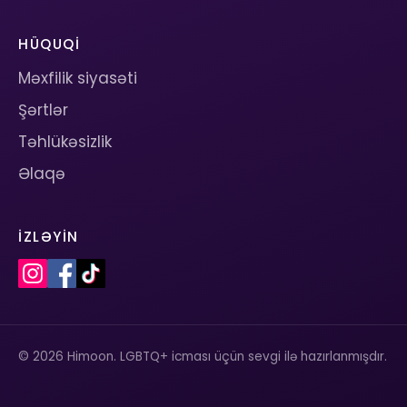
HÜQUQI
Məxfilik siyasəti
Şərtlər
Təhlükəsizlik
Əlaqə
İZLƏYIN
© 2026 Himoon. LGBTQ+ icması üçün sevgi ilə hazırlanmışdır.