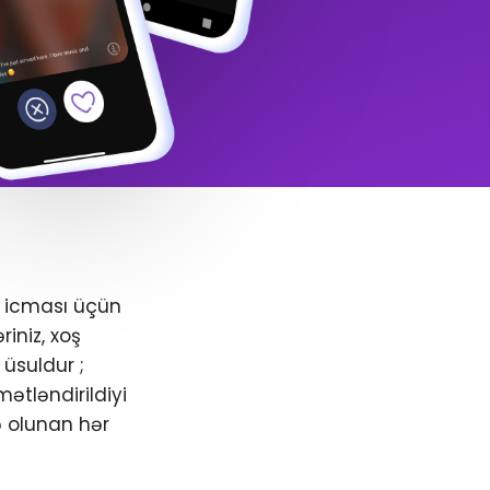
+ icması üçün
iniz, xoş
üsuldur ;
ətləndirildiyi
ə olunan hər