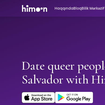
Haqqında
Bloq
Bilik Mərkəzi
Date queer peopl
Salvador with H