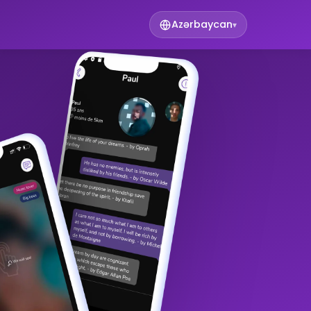
Azərbaycan
▾