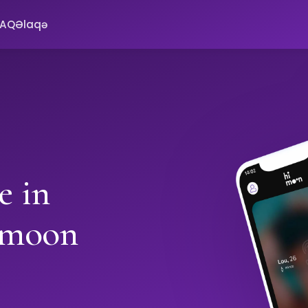
FAQ
Əlaqə
e in
imoon