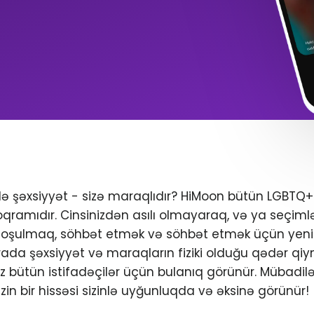
ndə şəxsiyyət - sizə maraqlıdır? HiMoon bütün LGBTQ
oqramıdır. Cinsinizdən asılı olmayaraq, və ya seçimlər
 qoşulmaq, söhbət etmək və söhbət etmək üçün yeni 
da şəxsiyyət və maraqların fiziki olduğu qədər qiym
iniz bütün istifadəçilər üçün bulanıq görünür. Mübadil
zin bir hissəsi sizinlə uyğunluqda və əksinə görünür!