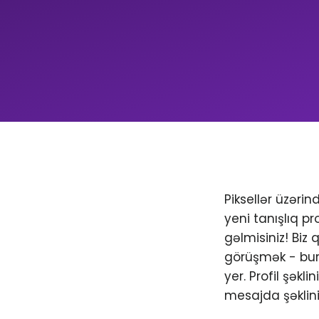
Piksellər üzəri
yeni tanışlıq pr
gəlmisiniz! Biz
görüşmək - bura
yer. Profil şəkl
mesajda şəklini