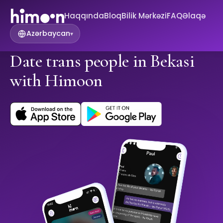
Haqqında
Bloq
Bilik Mərkəzi
FAQ
Əlaqə
Azərbaycan
▾
Date trans people in Bekasi
with Himoon