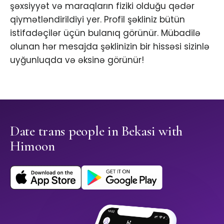
şəxsiyyət və maraqların fiziki olduğu qədər
qiymətləndirildiyi yer. Profil şəkliniz bütün
istifadəçilər üçün bulanıq görünür. Mübadilə
olunan hər mesajda şəklinizin bir hissəsi sizinlə
uyğunluqda və əksinə görünür!
Date trans people in Bekasi with
Himoon