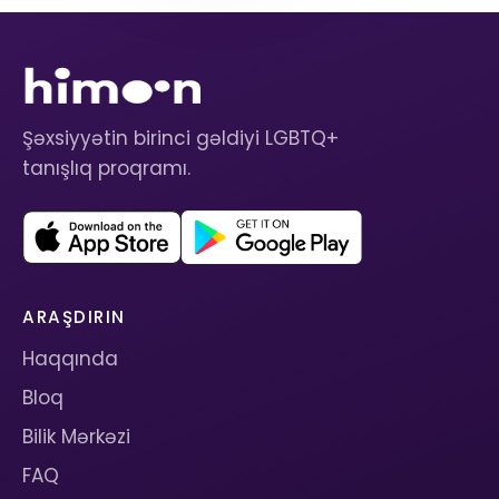
Şəxsiyyətin birinci gəldiyi LGBTQ+
tanışlıq proqramı.
ARAŞDIRIN
Haqqında
Bloq
Bilik Mərkəzi
FAQ