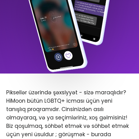
Piksellər üzərində şəxsiyyət - sizə maraqlıdır?
HiMoon bütün LGBTQ+ icması üçün yeni
tanışlıq proqramıdır. Cinsinizdən asılı
olmayaraq, və ya seçimləriniz, xoş gəlmisiniz!
Biz qoşulmaq, söhbət etmək və söhbət etmək
üçün yeni üsuldur ; görüşmək - burada