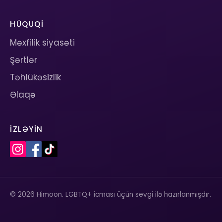
HÜQUQI
Məxfilik siyasəti
Şərtlər
Təhlükəsizlik
Əlaqə
İZLƏYIN
© 2026 Himoon. LGBTQ+ icması üçün sevgi ilə hazırlanmışdır.