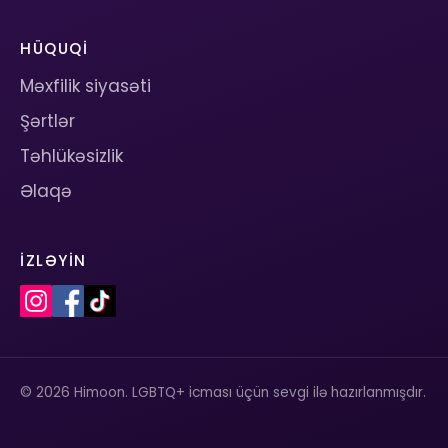
HÜQUQI
Məxfilik siyasəti
Şərtlər
Təhlükəsizlik
Əlaqə
İZLƏYIN
© 2026 Himoon. LGBTQ+ icması üçün sevgi ilə hazırlanmışdır.