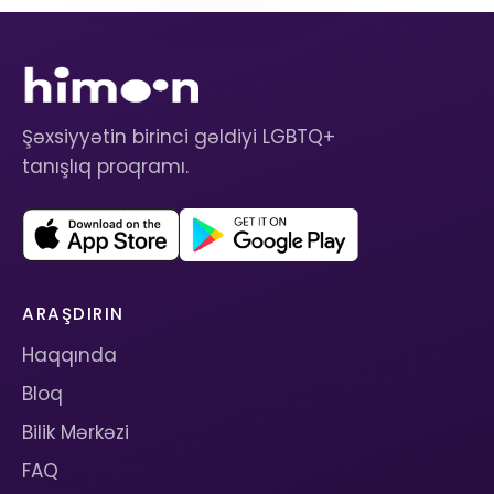
Şəxsiyyətin birinci gəldiyi LGBTQ+
tanışlıq proqramı.
ARAŞDIRIN
Haqqında
Bloq
Bilik Mərkəzi
FAQ