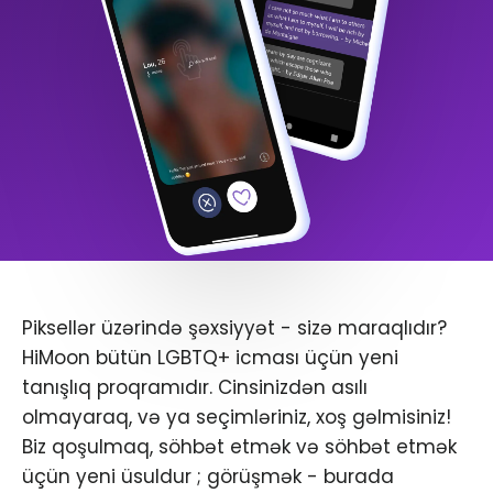
Piksellər üzərində şəxsiyyət - sizə maraqlıdır?
HiMoon bütün LGBTQ+ icması üçün yeni
tanışlıq proqramıdır. Cinsinizdən asılı
olmayaraq, və ya seçimləriniz, xoş gəlmisiniz!
Biz qoşulmaq, söhbət etmək və söhbət etmək
üçün yeni üsuldur ; görüşmək - burada