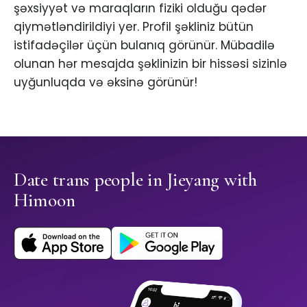
şəxsiyyət və maraqların fiziki olduğu qədər
qiymətləndirildiyi yer. Profil şəkliniz bütün
istifadəçilər üçün bulanıq görünür. Mübadilə
olunan hər mesajda şəklinizin bir hissəsi sizinlə
uyğunluqda və əksinə görünür!
Date trans people in Jieyang with
Himoon