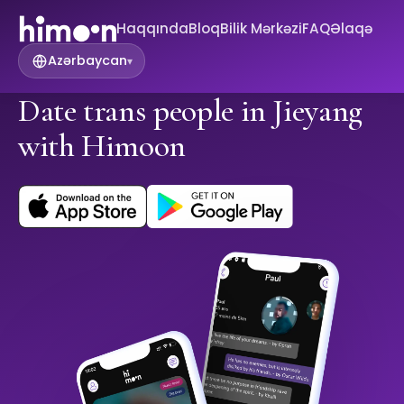
Haqqında
Bloq
Bilik Mərkəzi
FAQ
Əlaqə
Azərbaycan
▾
Date trans people in Jieyang
with Himoon