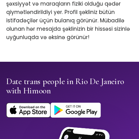
şəxsiyyət və maraqların fiziki olduğu qədər
qiymətləndirildiyi yer. Profil şəkliniz bütün
istifadəçilər üçün bulanıq görünür. Mübadilə
olunan hər mesajda şəklinizin bir hissəsi sizinlə
uyğunluqda və əksinə görünür!
Date trans people in Rio De Janeiro
with Himoon