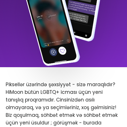
Piksellər üzərində şəxsiyyət - sizə maraqlıdır?
HiMoon bütün LGBTQ+ icması üçün yeni
tanışlıq proqramıdır. Cinsinizdən asılı
olmayaraq, və ya seçimləriniz, xoş gəlmisiniz!
Biz qoşulmaq, söhbət etmək və söhbət etmək
üçün yeni üsuldur ; görüşmək - burada