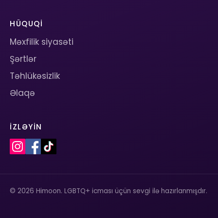
HÜQUQI
Məxfilik siyasəti
Şərtlər
Təhlükəsizlik
Əlaqə
İZLƏYIN
© 2026 Himoon. LGBTQ+ icması üçün sevgi ilə hazırlanmışdır.