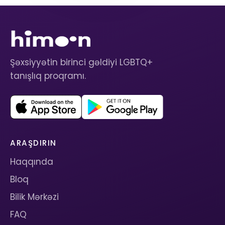
Şəxsiyyətin birinci gəldiyi LGBTQ+
tanışlıq proqramı.
ARAŞDIRIN
Haqqında
Bloq
Bilik Mərkəzi
FAQ