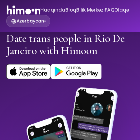
Haqqında
Bloq
Bilik Mərkəzi
FAQ
Əlaqə
Azərbaycan
▾
Date trans people in Rio De
Janeiro with Himoon