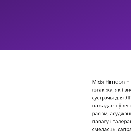
Місія Himoon -
гэтак жа, як і
сустрэчы для Л
пажадае, і ўве
расізм, асуджэ
павагу і талер
смеласць, сапр