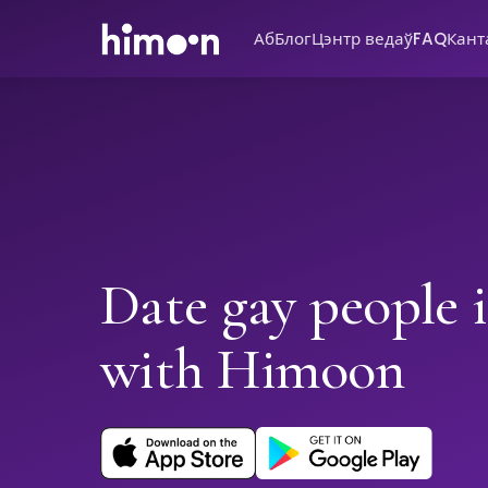
Аб
Блог
Цэнтр ведаў
FAQ
Кант
Date gay people 
with Himoon