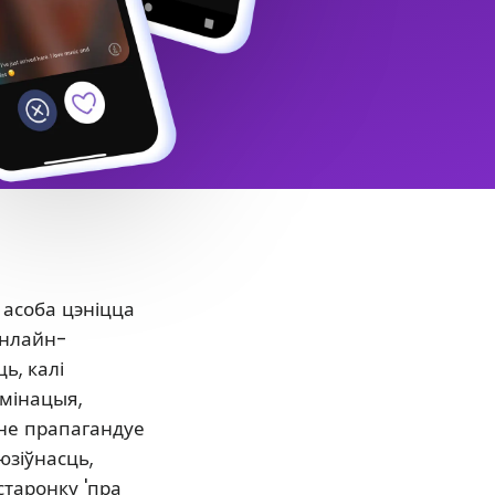
 асоба цэніцца
онлайн-
ь, калі
ымінацыя,
нне прапагандуе
юзіўнасць,
старонку 'пра