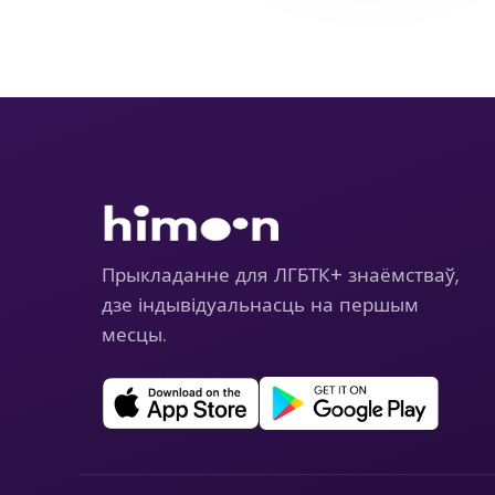
Прыкладанне для ЛГБТК+ знаёмстваў,
дзе індывідуальнасць на першым
месцы.