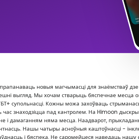
 прапанаваць новыя магчымасці для знаёмстваў дзе
 знешні выгляд. Мы хочам стварыць бяспечнае месца 
ГБТ+ супольнасці. Кожны можа захоўваць стрыманасц
сь час знаходзіцца пад кантролем. На Himoon дыскр
нне і дамаганням няма месца. Наадварот, прыклада
антнасць. Нашы чатыры асноўныя каштоўнасці - інкл
аўднасць і бяспека. Не саромейцеся наведаць нашу 