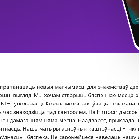
 прапанаваць новыя магчымасці для знаёмстваў дзе
 знешні выгляд. Мы хочам стварыць бяспечнае месца 
ГБТ+ супольнасці. Кожны можа захоўваць стрыманасц
сь час знаходзіцца пад кантролем. На Himoon дыскр
нне і дамаганням няма месца. Наадварот, прыклада
антнасць. Нашы чатыры асноўныя каштоўнасці - інкл
аўднасць і бяспека. Не саромейцеся наведаць нашу 