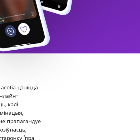
 асоба цэніцца
онлайн-
ь, калі
ымінацыя,
нне прапагандуе
юзіўнасць,
старонку 'пра