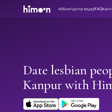
Аб
Блог
Цэнтр ведаў
FAQ
Кант
Date lesbian peop
Kanpur with Hi