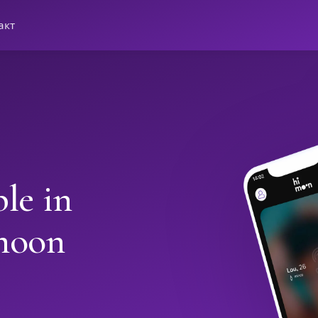
акт
le in
moon