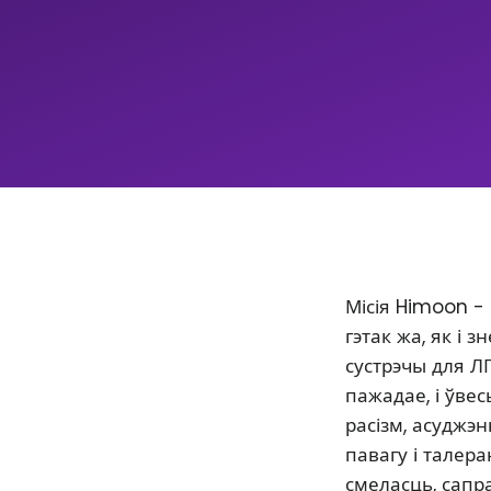
Місія Himoon -
гэтак жа, як і
сустрэчы для Л
пажадае, і ўве
расізм, асуджэ
павагу і талер
смеласць, сапр