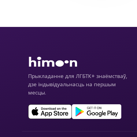
Прыкладанне для ЛГБТК+ знаёмстваў,
дзе індывідуальнасць на першым
месцы.