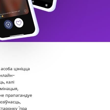
 асоба цэніцца
онлайн-
ь, калі
ымінацыя,
нне прапагандуе
юзіўнасць,
старонку 'пра