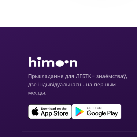
Прыкладанне для ЛГБТК+ знаёмстваў,
дзе індывідуальнасць на першым
месцы.