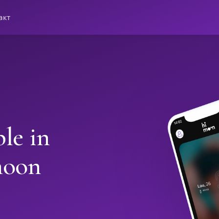
акт
le in
moon