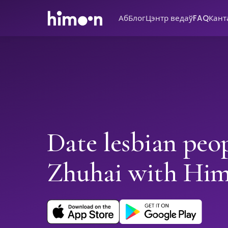
Аб
Блог
Цэнтр ведаў
FAQ
Кант
Date lesbian peop
Zhuhai with Hi