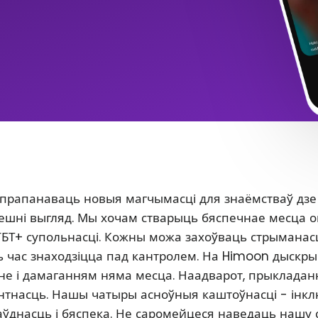
 прапанаваць новыя магчымасці для знаёмстваў дзе
 знешні выгляд. Мы хочам стварыць бяспечнае месца 
ГБТ+ супольнасці. Кожны можа захоўваць стрыманасц
сь час знаходзіцца пад кантролем. На Himoon дыскр
нне і дамаганням няма месца. Наадварот, прыклада
антнасць. Нашы чатыры асноўныя каштоўнасці - інкл
аўднасць і бяспека. Не саромейцеся наведаць нашу 