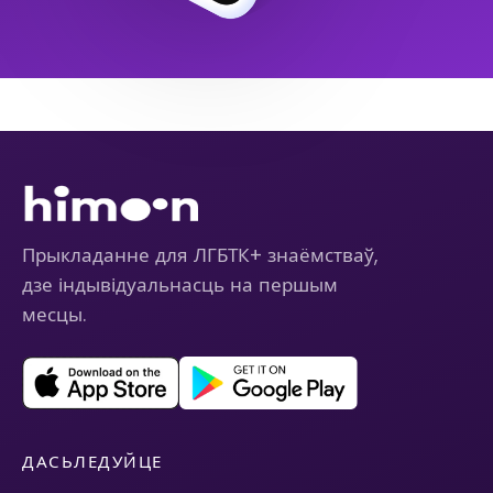
Прыкладанне для ЛГБТК+ знаёмстваў,
дзе індывідуальнасць на першым
месцы.
ДАСЬЛЕДУЙЦЕ