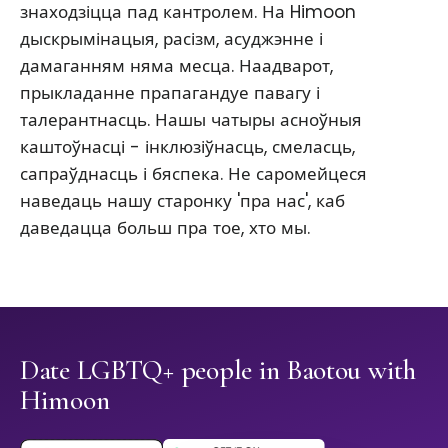
знаходзіцца пад кантролем. На Himoon
дыскрымінацыя, расізм, асуджэнне і
дамаганням няма месца. Наадварот,
прыкладанне прапагандуе павагу і
талерантнасць. Нашы чатыры асноўныя
каштоўнасці - інклюзіўнасць, смеласць,
сапраўднасць і бяспека. Не саромейцеся
наведаць нашу старонку 'пра нас', каб
даведацца больш пра тое, хто мы.
Date LGBTQ+ people in Baotou with
Himoon