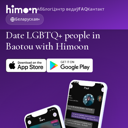
Аб
Блог
Цэнтр ведаў
FAQ
Кантакт
Беларуская
▾
Date LGBTQ+ people in
Baotou with Himoon