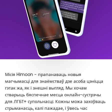
Місія Himoon - прапанаваць новыя
магчымасці для знаёмстваў дзе асоба цэніцца
гэтак жа, як і знешні выгляд. Мы хочам
стварыць бяспечнае месца онлайн-сустрэчы
для ЛГБТ+ супольнасці. Кожны можа захоўваць
стрыманасць, калі пажадае, і ўвесь час