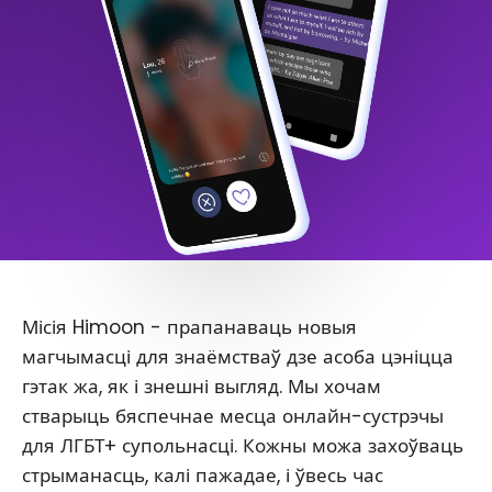
Місія Himoon - прапанаваць новыя
магчымасці для знаёмстваў дзе асоба цэніцца
гэтак жа, як і знешні выгляд. Мы хочам
стварыць бяспечнае месца онлайн-сустрэчы
для ЛГБТ+ супольнасці. Кожны можа захоўваць
стрыманасць, калі пажадае, і ўвесь час