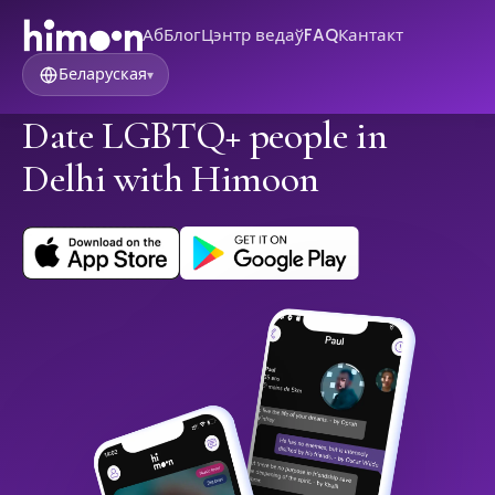
Аб
Блог
Цэнтр ведаў
FAQ
Кантакт
Беларуская
▾
Date LGBTQ+ people in
Delhi with Himoon