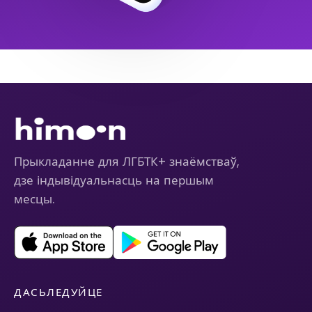
Прыкладанне для ЛГБТК+ знаёмстваў,
дзе індывідуальнасць на першым
месцы.
ДАСЬЛЕДУЙЦЕ