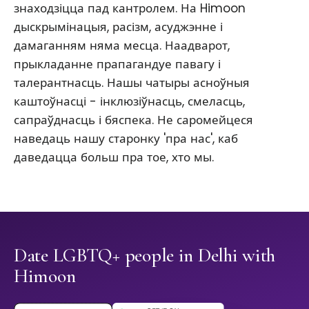
знаходзіцца пад кантролем. На Himoon
дыскрымінацыя, расізм, асуджэнне і
дамаганням няма месца. Наадварот,
прыкладанне прапагандуе павагу і
талерантнасць. Нашы чатыры асноўныя
каштоўнасці - інклюзіўнасць, смеласць,
сапраўднасць і бяспека. Не саромейцеся
наведаць нашу старонку 'пра нас', каб
даведацца больш пра тое, хто мы.
Date LGBTQ+ people in Delhi with
Himoon