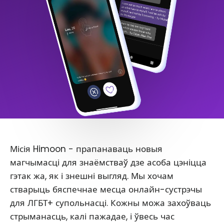
Місія Himoon - прапанаваць новыя
магчымасці для знаёмстваў дзе асоба цэніцца
гэтак жа, як і знешні выгляд. Мы хочам
стварыць бяспечнае месца онлайн-сустрэчы
для ЛГБТ+ супольнасці. Кожны можа захоўваць
стрыманасць, калі пажадае, і ўвесь час