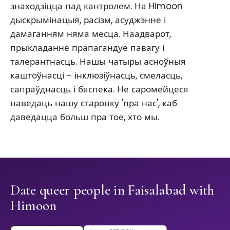
знаходзіцца пад кантролем. На Himoon
дыскрымінацыя, расізм, асуджэнне і
дамаганням няма месца. Наадварот,
прыкладанне прапагандуе павагу і
талерантнасць. Нашы чатыры асноўныя
каштоўнасці - інклюзіўнасць, смеласць,
сапраўднасць і бяспека. Не саромейцеся
наведаць нашу старонку 'пра нас', каб
даведацца больш пра тое, хто мы.
Date queer people in Faisalabad with
Himoon