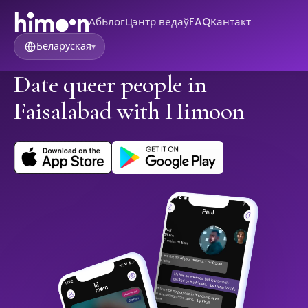
Аб
Блог
Цэнтр ведаў
FAQ
Кантакт
Беларуская
▾
Date queer people in
Faisalabad with Himoon