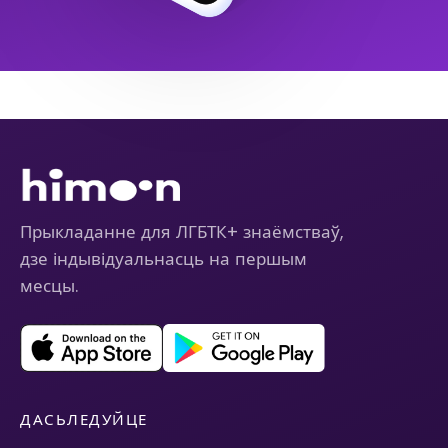
Прыкладанне для ЛГБТК+ знаёмстваў,
дзе індывідуальнасць на першым
месцы.
ДАСЬЛЕДУЙЦЕ