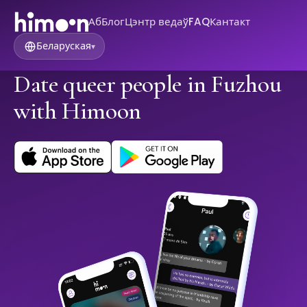
Аб
Блог
Цэнтр ведаў
FAQ
Кантакт
Беларуская
▾
Date queer people in Fuzhou
with Himoon