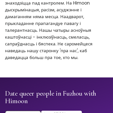
знаходзіцца пад кантролем. На Himoon
дыскрымінацыя, расізм, асуджэнне і
дамаганням няма месца. Наадварот,
прыкладанне прапагандуе павагу і
талерантнасць. Нашы чатыры асноўныя
каштоўнасці - інклюзіўнасць, смеласць,
сапраўднасць і бяспека. Не саромейцеся
наведаць нашу старонку 'пра нас', каб
даведацца больш пра тое, хто мы.
Date queer people in Fuzhou with
Himoon