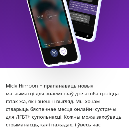
Місія Himoon - прапанаваць новыя
магчымасці для знаёмстваў дзе асоба цэніцца
гэтак жа, як і знешні выгляд. Мы хочам
стварыць бяспечнае месца онлайн-сустрэчы
для ЛГБТ+ супольнасці. Кожны можа захоўваць
стрыманасць, калі пажадае, і ўвесь час