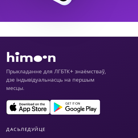
Прыкладанне для ЛГБТК+ знаёмстваў,
дзе індывідуальнасць на першым
месцы.
ДАСЬЛЕДУЙЦЕ