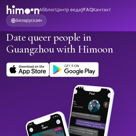
Аб
Блог
Цэнтр ведаў
FAQ
Кантакт
Беларуская
▾
Date queer people in
Guangzhou with Himoon