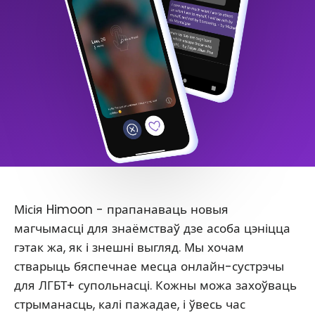
Місія Himoon - прапанаваць новыя
магчымасці для знаёмстваў дзе асоба цэніцца
гэтак жа, як і знешні выгляд. Мы хочам
стварыць бяспечнае месца онлайн-сустрэчы
для ЛГБТ+ супольнасці. Кожны можа захоўваць
стрыманасць, калі пажадае, і ўвесь час