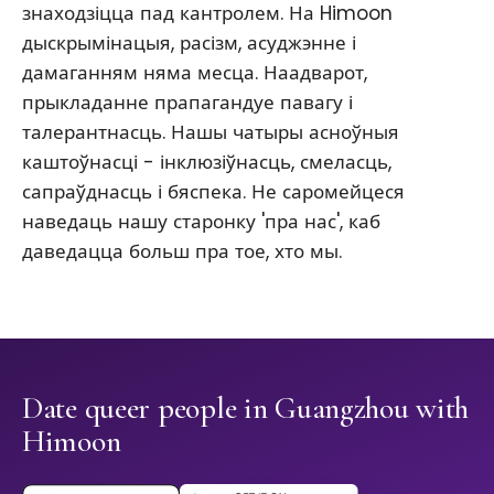
знаходзіцца пад кантролем. На Himoon
дыскрымінацыя, расізм, асуджэнне і
дамаганням няма месца. Наадварот,
прыкладанне прапагандуе павагу і
талерантнасць. Нашы чатыры асноўныя
каштоўнасці - інклюзіўнасць, смеласць,
сапраўднасць і бяспека. Не саромейцеся
наведаць нашу старонку 'пра нас', каб
даведацца больш пра тое, хто мы.
Date queer people in Guangzhou with
Himoon