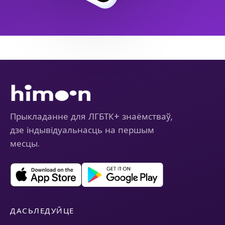
Прыкладанне для ЛГБТК+ знаёмстваў,
дзе індывідуальнасць на першым
месцы.
ДАСЬЛЕДУЙЦЕ