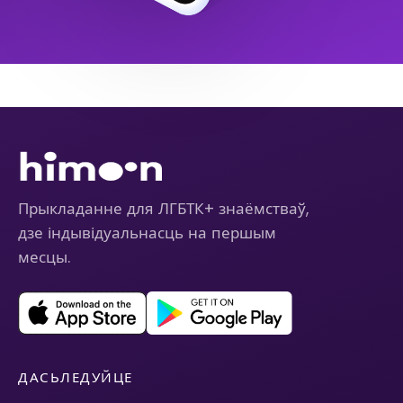
Прыкладанне для ЛГБТК+ знаёмстваў,
дзе індывідуальнасць на першым
месцы.
ДАСЬЛЕДУЙЦЕ