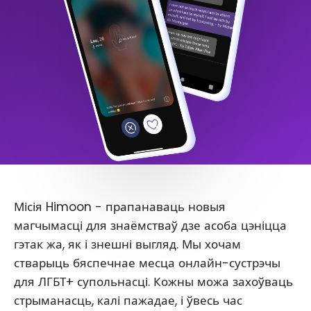
Місія Himoon - прапанаваць новыя
магчымасці для знаёмстваў дзе асоба цэніцца
гэтак жа, як і знешні выгляд. Мы хочам
стварыць бяспечнае месца онлайн-сустрэчы
для ЛГБТ+ супольнасці. Кожны можа захоўваць
стрыманасць, калі пажадае, і ўвесь час