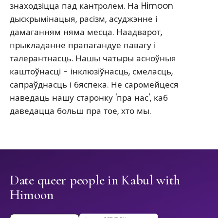
знаходзіцца пад кантролем. На Himoon
дыскрымінацыя, расізм, асуджэнне і
дамаганням няма месца. Наадварот,
прыкладанне прапагандуе павагу і
талерантнасць. Нашы чатыры асноўныя
каштоўнасці - інклюзіўнасць, смеласць,
сапраўднасць і бяспека. Не саромейцеся
наведаць нашу старонку 'пра нас', каб
даведацца больш пра тое, хто мы.
Date queer people in Kabul with
Himoon