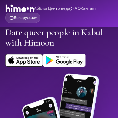
Аб
Блог
Цэнтр ведаў
FAQ
Кантакт
Беларуская
▾
Date queer people in Kabul
with Himoon