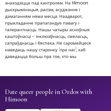
знаходзіцца пад кантролем. На Himoon
дыскрымінацыя, расізм, асуджэнне і
дамаганням няма месца. Наадварот,
прыкладанне прапагандуе павагу і
талерантнасць. Нашы чатыры асноўныя
каштоўнасці - інклюзіўнасць, смеласць,
сапраўднасць і бяспека. Не саромейцеся
наведаць нашу старонку 'пра нас', каб
даведацца больш пра тое, хто мы.
Date queer people in Ordos with
Himoon