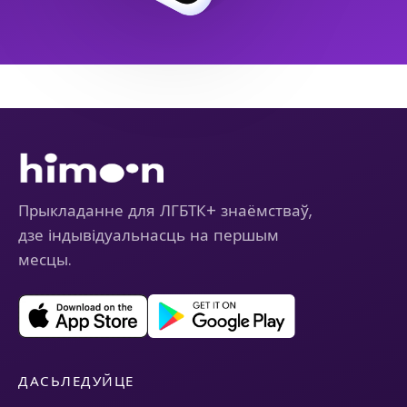
Прыкладанне для ЛГБТК+ знаёмстваў,
дзе індывідуальнасць на першым
месцы.
ДАСЬЛЕДУЙЦЕ