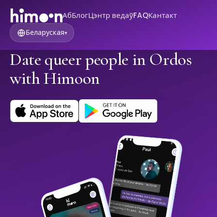
Аб
Блог
Цэнтр ведаў
FAQ
Кантакт
Беларуская
▾
Date queer people in Ordos
with Himoon