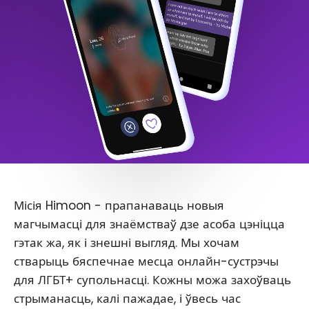
Місія Himoon - прапанаваць новыя
магчымасці для знаёмстваў дзе асоба цэніцца
гэтак жа, як і знешні выгляд. Мы хочам
стварыць бяспечнае месца онлайн-сустрэчы
для ЛГБТ+ супольнасці. Кожны можа захоўваць
стрыманасць, калі пажадае, і ўвесь час