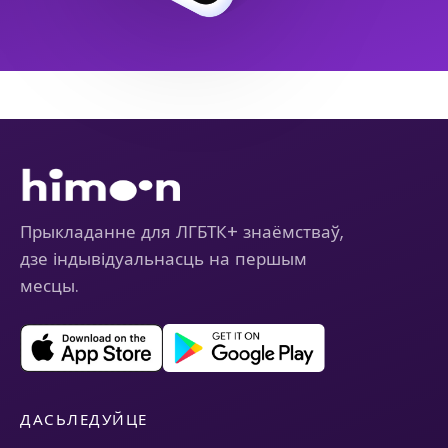
Прыкладанне для ЛГБТК+ знаёмстваў,
дзе індывідуальнасць на першым
месцы.
ДАСЬЛЕДУЙЦЕ