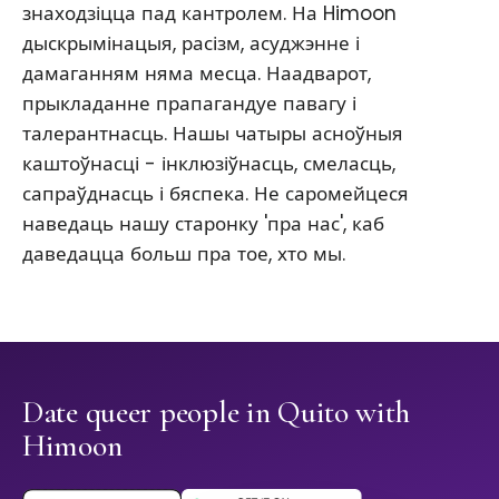
знаходзіцца пад кантролем. На Himoon
дыскрымінацыя, расізм, асуджэнне і
дамаганням няма месца. Наадварот,
прыкладанне прапагандуе павагу і
талерантнасць. Нашы чатыры асноўныя
каштоўнасці - інклюзіўнасць, смеласць,
сапраўднасць і бяспека. Не саромейцеся
наведаць нашу старонку 'пра нас', каб
даведацца больш пра тое, хто мы.
Date queer people in Quito with
Himoon