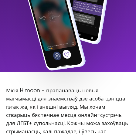
Місія Himoon - прапанаваць новыя
магчымасці для знаёмстваў дзе асоба цэніцца
гэтак жа, як і знешні выгляд. Мы хочам
стварыць бяспечнае месца онлайн-сустрэчы
для ЛГБТ+ супольнасці. Кожны можа захоўваць
стрыманасць, калі пажадае, і ўвесь час