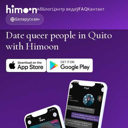
Аб
Блог
Цэнтр ведаў
FAQ
Кантакт
Беларуская
▾
Date queer people in Quito
with Himoon