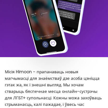
Місія Himoon - прапанаваць новыя
магчымасці для знаёмстваў дзе асоба цэніцца
гэтак жа, як і знешні выгляд. Мы хочам
стварыць бяспечнае месца онлайн-сустрэчы
для ЛГБТ+ супольнасці. Кожны можа захоўваць
стрыманасць, калі пажадае, і ўвесь час