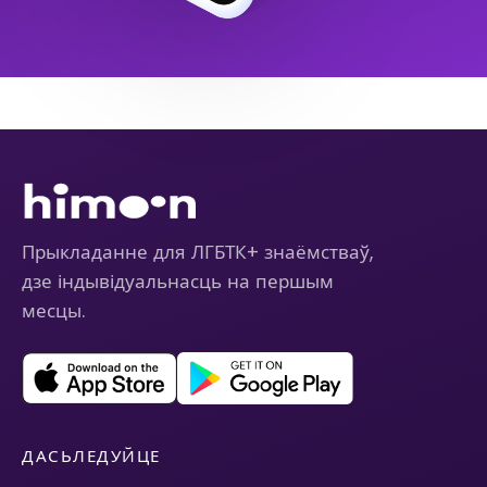
Прыкладанне для ЛГБТК+ знаёмстваў,
дзе індывідуальнасць на першым
месцы.
ДАСЬЛЕДУЙЦЕ