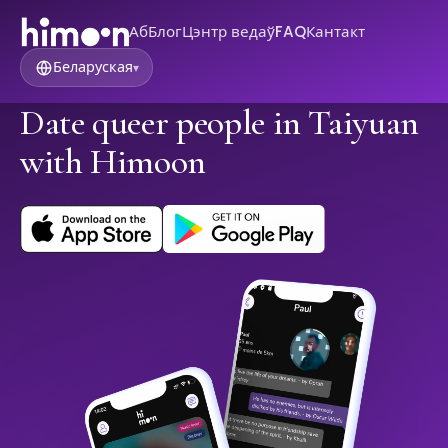
Аб
Блог
Цэнтр ведаў
FAQ
Кантакт
Беларуская
▾
Date queer people in Taiyuan
with Himoon