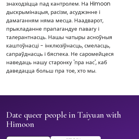
знаходзіцца пад кантролем. На Himoon
дыскрымінацыя, расізм, асуджэнне і
дамаганням няма месца. Наадварот,
прыкладанне прапагандуе павагу і
талерантнасць. Нашы чатыры асноўныя
каштоўнасці - інклюзіўнасць, смеласць,
сапраўднасць і бяспека. Не саромейцеся
наведаць нашу старонку 'пра нас', каб
даведацца больш пра тое, хто мы.
Date queer people in Taiyuan with
Himoon