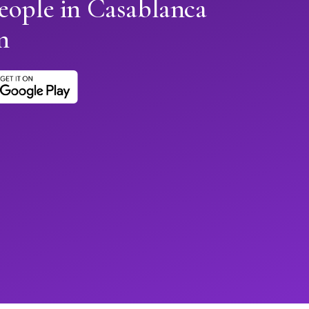
eople in Casablanca
n