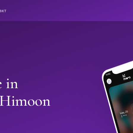
акт
 in
h Himoon