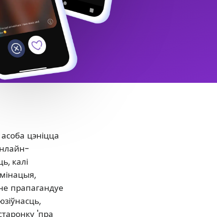
 асоба цэніцца
онлайн-
ь, калі
ымінацыя,
нне прапагандуе
юзіўнасць,
старонку 'пра