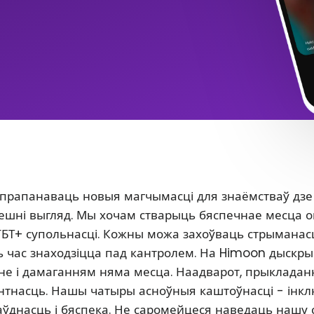
 прапанаваць новыя магчымасці для знаёмстваў дзе
 знешні выгляд. Мы хочам стварыць бяспечнае месца 
ГБТ+ супольнасці. Кожны можа захоўваць стрыманасц
сь час знаходзіцца пад кантролем. На Himoon дыскр
нне і дамаганням няма месца. Наадварот, прыклада
антнасць. Нашы чатыры асноўныя каштоўнасці - інкл
аўднасць і бяспека. Не саромейцеся наведаць нашу 