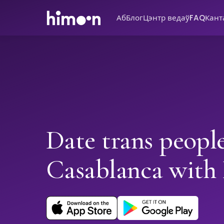
Аб
Блог
Цэнтр ведаў
FAQ
Кант
Date trans people
Casablanca wit