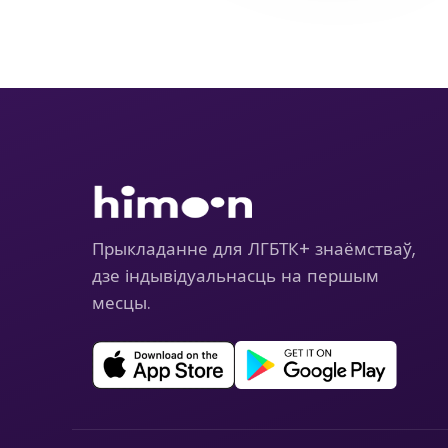
Прыкладанне для ЛГБТК+ знаёмстваў,
дзе індывідуальнасць на першым
месцы.