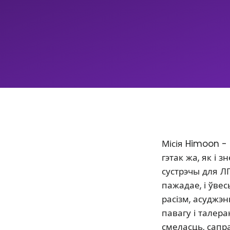
Місія Himoon -
гэтак жа, як і
сустрэчы для Л
пажадае, і ўве
расізм, асуджэ
павагу і талер
смеласць, сапр