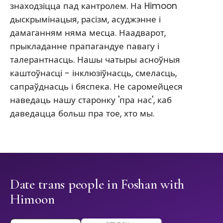
знаходзіцца пад кантролем. На Himoon
дыскрымінацыя, расізм, асуджэнне і
дамаганням няма месца. Наадварот,
прыкладанне прапагандуе павагу і
талерантнасць. Нашы чатыры асноўныя
каштоўнасці - інклюзіўнасць, смеласць,
сапраўднасць і бяспека. Не саромейцеся
наведаць нашу старонку 'пра нас', каб
даведацца больш пра тое, хто мы.
Date trans people in Foshan with
Himoon