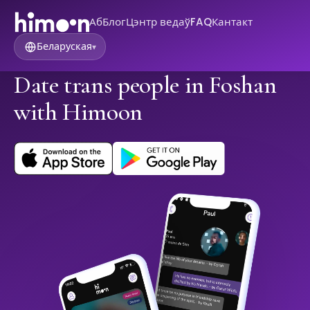
Аб
Блог
Цэнтр ведаў
FAQ
Кантакт
Беларуская
▾
Date trans people in Foshan
with Himoon