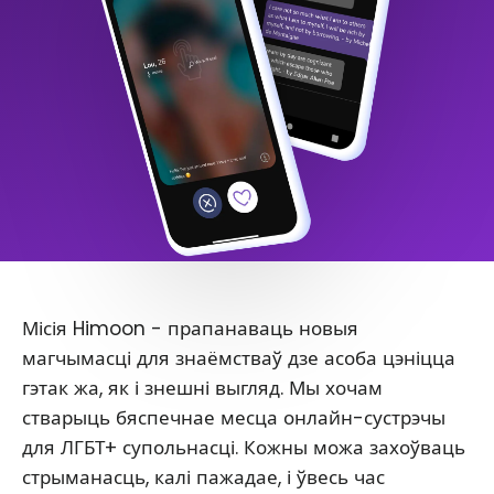
Місія Himoon - прапанаваць новыя
магчымасці для знаёмстваў дзе асоба цэніцца
гэтак жа, як і знешні выгляд. Мы хочам
стварыць бяспечнае месца онлайн-сустрэчы
для ЛГБТ+ супольнасці. Кожны можа захоўваць
стрыманасць, калі пажадае, і ўвесь час