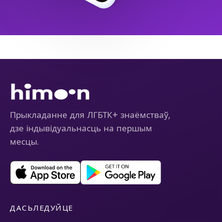
Прыкладанне для ЛГБТК+ знаёмстваў,
дзе індывідуальнасць на першым
месцы.
ДАСЬЛЕДУЙЦЕ