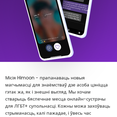
Місія Himoon - прапанаваць новыя
магчымасці для знаёмстваў дзе асоба цэніцца
гэтак жа, як і знешні выгляд. Мы хочам
стварыць бяспечнае месца онлайн-сустрэчы
для ЛГБТ+ супольнасці. Кожны можа захоўваць
стрыманасць, калі пажадае, і ўвесь час