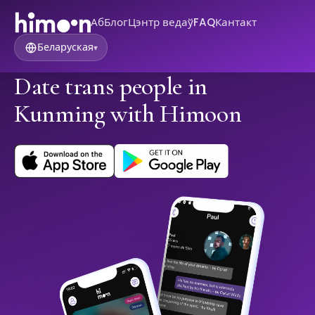
Аб
Блог
Цэнтр ведаў
FAQ
Кантакт
Беларуская
▾
Date trans people in
Kunming with Himoon