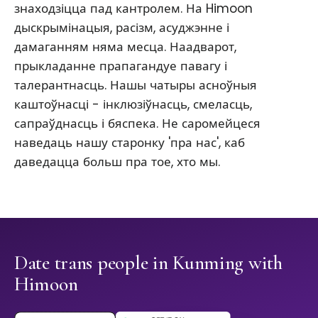
знаходзіцца пад кантролем. На Himoon
дыскрымінацыя, расізм, асуджэнне і
дамаганням няма месца. Наадварот,
прыкладанне прапагандуе павагу і
талерантнасць. Нашы чатыры асноўныя
каштоўнасці - інклюзіўнасць, смеласць,
сапраўднасць і бяспека. Не саромейцеся
наведаць нашу старонку 'пра нас', каб
даведацца больш пра тое, хто мы.
Date trans people in Kunming with
Himoon