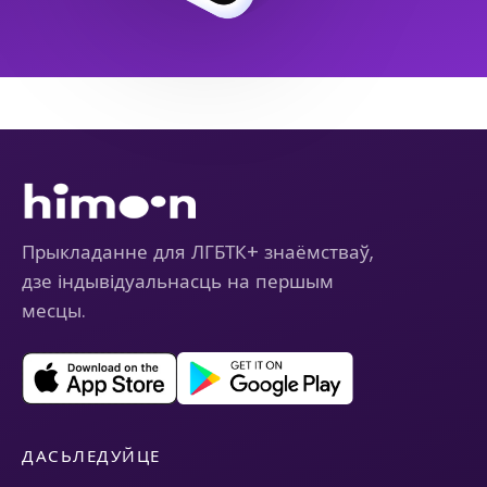
Прыкладанне для ЛГБТК+ знаёмстваў,
дзе індывідуальнасць на першым
месцы.
ДАСЬЛЕДУЙЦЕ