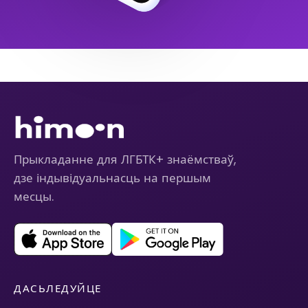
Прыкладанне для ЛГБТК+ знаёмстваў,
дзе індывідуальнасць на першым
месцы.
ДАСЬЛЕДУЙЦЕ