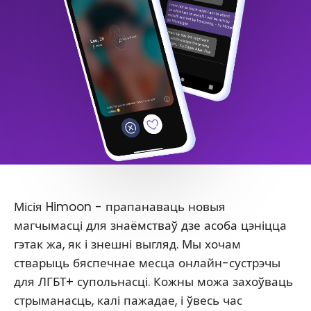
Місія Himoon - прапанаваць новыя
магчымасці для знаёмстваў дзе асоба цэніцца
гэтак жа, як і знешні выгляд. Мы хочам
стварыць бяспечнае месца онлайн-сустрэчы
для ЛГБТ+ супольнасці. Кожны можа захоўваць
стрыманасць, калі пажадае, і ўвесь час