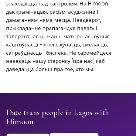
знаходзіцца пад кантролем. На Himoon
дыскрымінацыя, расізм, асуджэнне і
дамаганням няма месца. Наадварот,
прыкладанне прапагандуе павагу і
талерантнасць. Нашы чатыры асноўныя
каштоўнасці - інклюзіўнасць, смеласць,
сапраўднасць і бяспека. Не саромейцеся
наведаць нашу старонку 'пра нас', каб
даведацца больш пра тое, хто мы.
Date trans people in Lagos with
Himoon