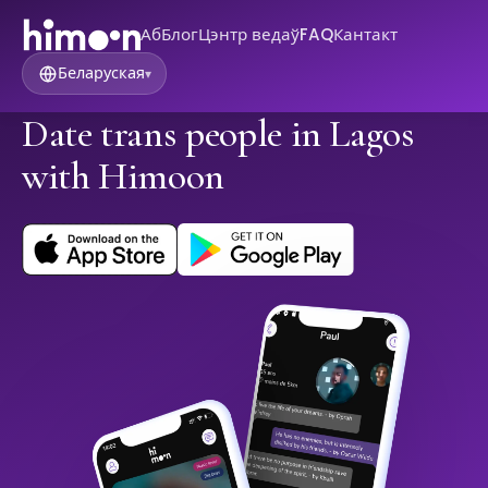
Аб
Блог
Цэнтр ведаў
FAQ
Кантакт
Беларуская
▾
Date trans people in Lagos
with Himoon