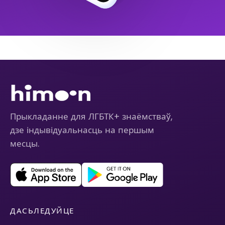
Прыкладанне для ЛГБТК+ знаёмстваў,
дзе індывідуальнасць на першым
месцы.
ДАСЬЛЕДУЙЦЕ