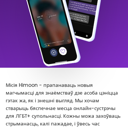
Місія Himoon - прапанаваць новыя
магчымасці для знаёмстваў дзе асоба цэніцца
гэтак жа, як і знешні выгляд. Мы хочам
стварыць бяспечнае месца онлайн-сустрэчы
для ЛГБТ+ супольнасці. Кожны можа захоўваць
стрыманасць, калі пажадае, і ўвесь час