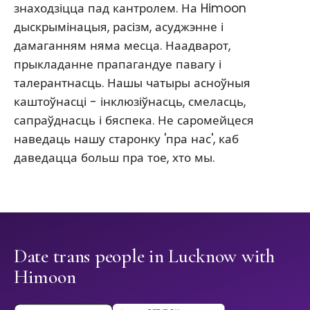
знаходзіцца пад кантролем. На Himoon
дыскрымінацыя, расізм, асуджэнне і
дамаганням няма месца. Наадварот,
прыкладанне прапагандуе павагу і
талерантнасць. Нашы чатыры асноўныя
каштоўнасці - інклюзіўнасць, смеласць,
сапраўднасць і бяспека. Не саромейцеся
наведаць нашу старонку 'пра нас', каб
даведацца больш пра тое, хто мы.
Date trans people in Lucknow with
Himoon