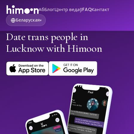
Аб
Блог
Цэнтр ведаў
FAQ
Кантакт
Беларуская
▾
Date trans people in
Lucknow with Himoon