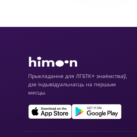
Прыкладанне для ЛГБТК+ знаёмстваў,
дзе індывідуальнасць на першым
месцы.