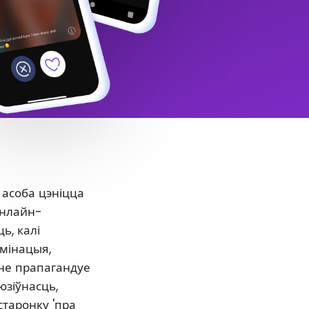
 асоба цэніцца
онлайн-
ь, калі
ымінацыя,
нне прапагандуе
юзіўнасць,
старонку 'пра