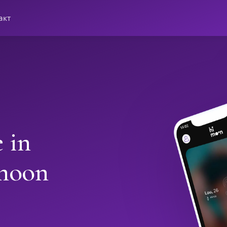
акт
 in
moon