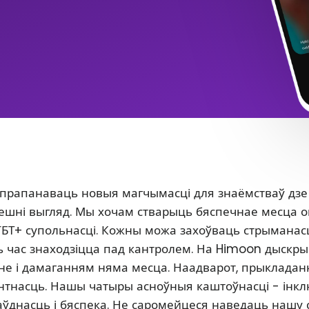
 прапанаваць новыя магчымасці для знаёмстваў дзе
 знешні выгляд. Мы хочам стварыць бяспечнае месца 
ГБТ+ супольнасці. Кожны можа захоўваць стрыманасц
сь час знаходзіцца пад кантролем. На Himoon дыскр
нне і дамаганням няма месца. Наадварот, прыклада
антнасць. Нашы чатыры асноўныя каштоўнасці - інкл
аўднасць і бяспека. Не саромейцеся наведаць нашу 