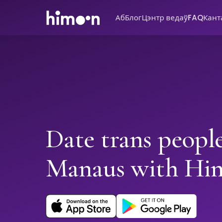
Аб
Блог
Цэнтр ведаў
FAQ
Кант
Date trans people
Manaus with Hi