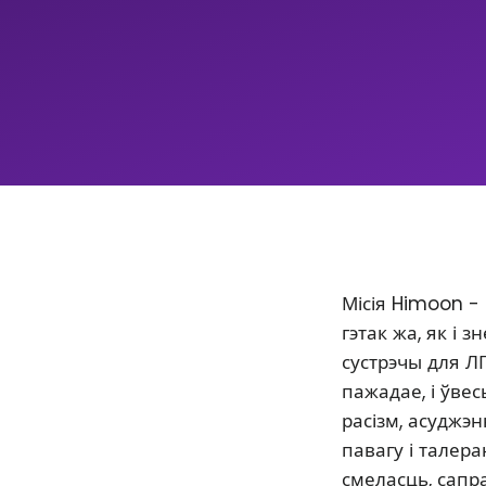
Місія Himoon -
гэтак жа, як і
сустрэчы для Л
пажадае, і ўве
расізм, асуджэ
павагу і талер
смеласць, сапр