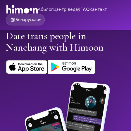
Аб
Блог
Цэнтр ведаў
FAQ
Кантакт
Беларуская
▾
Date trans people in
Nanchang with Himoon