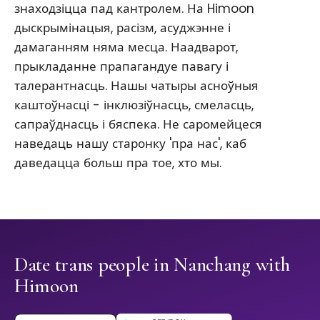
знаходзіцца пад кантролем. На Himoon
дыскрымінацыя, расізм, асуджэнне і
дамаганням няма месца. Наадварот,
прыкладанне прапагандуе павагу і
талерантнасць. Нашы чатыры асноўныя
каштоўнасці - інклюзіўнасць, смеласць,
сапраўднасць і бяспека. Не саромейцеся
наведаць нашу старонку 'пра нас', каб
даведацца больш пра тое, хто мы.
Date trans people in Nanchang with
Himoon