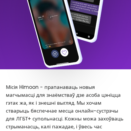
Місія Himoon - прапанаваць новыя
магчымасці для знаёмстваў дзе асоба цэніцца
гэтак жа, як і знешні выгляд. Мы хочам
стварыць бяспечнае месца онлайн-сустрэчы
для ЛГБТ+ супольнасці. Кожны можа захоўваць
стрыманасць, калі пажадае, і ўвесь час