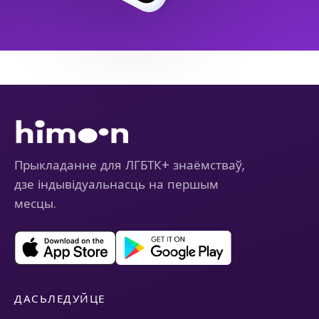
Прыкладанне для ЛГБТК+ знаёмстваў,
дзе індывідуальнасць на першым
месцы.
ДАСЬЛЕДУЙЦЕ