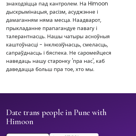
знаходзіцца пад кантролем. На Himoon
дыскрымінацыя, расізм, асуджэнне і
дамаганням няма месца. Наадварот,
прыкладанне прапагандуе павагу і
талерантнасць. Нашы чатыры асноўныя
каштоўнасці - інклюзіўнасць, смеласць,
сапраўднасць і бяспека. Не саромейцеся
наведаць нашу старонку 'пра нас', каб
даведацца больш пра тое, хто мы.
Date trans people in Pune with
Himoon