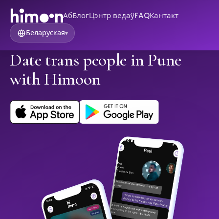
Аб
Блог
Цэнтр ведаў
FAQ
Кантакт
Беларуская
▾
Date trans people in Pune
with Himoon