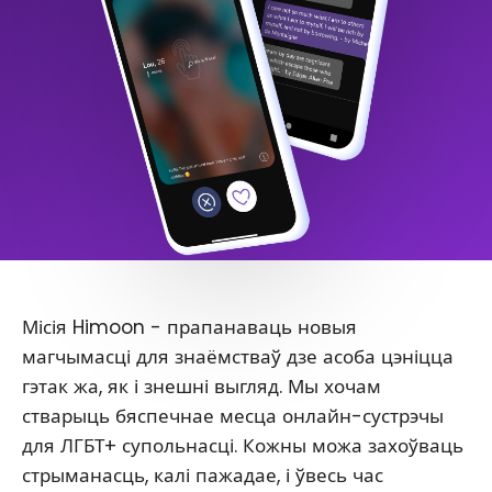
Місія Himoon - прапанаваць новыя
магчымасці для знаёмстваў дзе асоба цэніцца
гэтак жа, як і знешні выгляд. Мы хочам
стварыць бяспечнае месца онлайн-сустрэчы
для ЛГБТ+ супольнасці. Кожны можа захоўваць
стрыманасць, калі пажадае, і ўвесь час