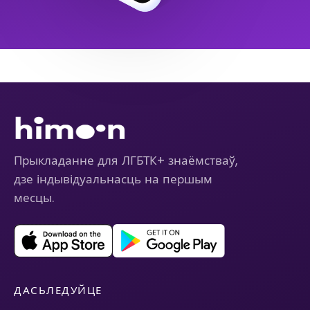
Прыкладанне для ЛГБТК+ знаёмстваў,
дзе індывідуальнасць на першым
месцы.
ДАСЬЛЕДУЙЦЕ