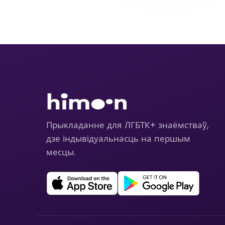
Прыкладанне для ЛГБТК+ знаёмстваў,
дзе індывідуальнасць на першым
месцы.