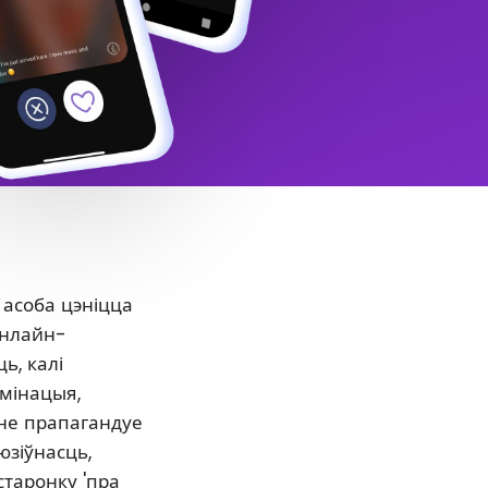
 асоба цэніцца
онлайн-
ь, калі
ымінацыя,
нне прапагандуе
юзіўнасць,
старонку 'пра