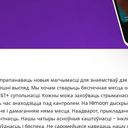
 прапанаваць новыя магчымасці для знаёмстваў дзе
 знешні выгляд. Мы хочам стварыць бяспечнае месца 
ГБТ+ супольнасці. Кожны можа захоўваць стрыманасц
сь час знаходзіцца пад кантролем. На Himoon дыскр
нне і дамаганням няма месца. Наадварот, прыклада
антнасць. Нашы чатыры асноўныя каштоўнасці - інкл
аўднасць і бяспека. Не саромейцеся наведаць нашу 