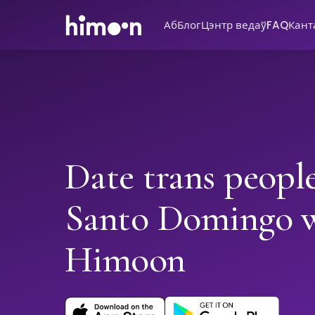
Аб
Блог
Цэнтр ведаў
FAQ
Кант
Date trans people
Santo Domingo 
Himoon