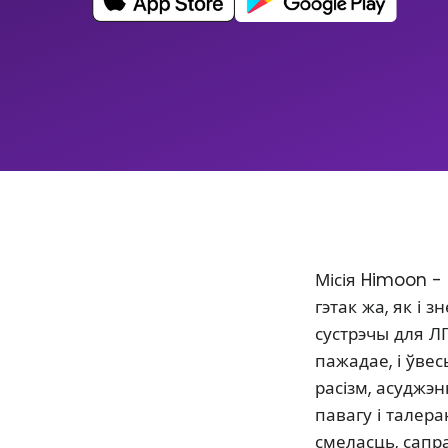
Місія Himoon -
гэтак жа, як і
сустрэчы для Л
пажадае, і ўве
расізм, асуджэ
павагу і талер
смеласць, сапр