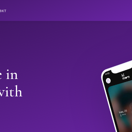
акт
 in
with