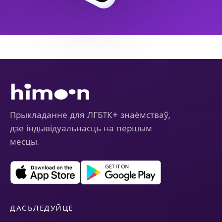
Прыкладанне для ЛГБТК+ знаёмстваў,
дзе індывідуальнасць на першым
месцы.
ДАСЬЛЕДУЙЦЕ