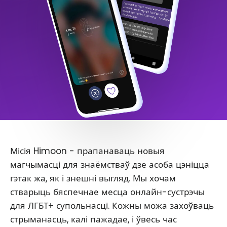
Місія Himoon - прапанаваць новыя
магчымасці для знаёмстваў дзе асоба цэніцца
гэтак жа, як і знешні выгляд. Мы хочам
стварыць бяспечнае месца онлайн-сустрэчы
для ЛГБТ+ супольнасці. Кожны можа захоўваць
стрыманасць, калі пажадае, і ўвесь час