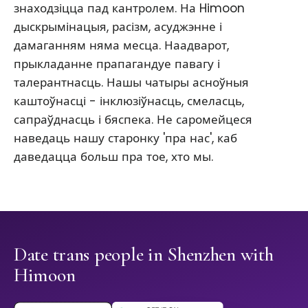
знаходзіцца пад кантролем. На Himoon
дыскрымінацыя, расізм, асуджэнне і
дамаганням няма месца. Наадварот,
прыкладанне прапагандуе павагу і
талерантнасць. Нашы чатыры асноўныя
каштоўнасці - інклюзіўнасць, смеласць,
сапраўднасць і бяспека. Не саромейцеся
наведаць нашу старонку 'пра нас', каб
даведацца больш пра тое, хто мы.
Date trans people in Shenzhen with
Himoon