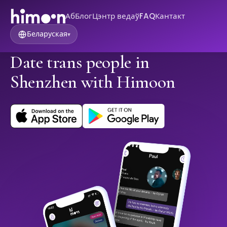
Аб
Блог
Цэнтр ведаў
FAQ
Кантакт
Беларуская
▾
Date trans people in
Shenzhen with Himoon