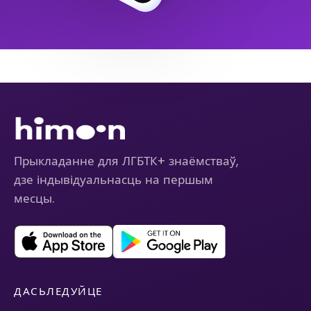
Прыкладанне для ЛГБТК+ знаёмстваў,
дзе індывідуальнасць на першым
месцы.
ДАСЬЛЕДУЙЦЕ