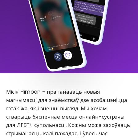
Місія Himoon - прапанаваць новыя
магчымасці для знаёмстваў дзе асоба цэніцца
гэтак жа, як і знешні выгляд. Мы хочам
стварыць бяспечнае месца онлайн-сустрэчы
для ЛГБТ+ супольнасці. Кожны можа захоўваць
стрыманасць, калі пажадае, і ўвесь час