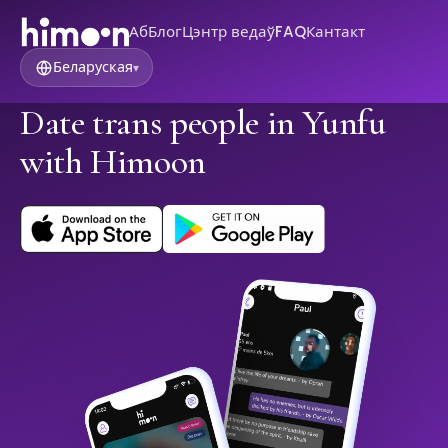
Аб
Блог
Цэнтр ведаў
FAQ
Кантакт
Беларуская
▾
Date trans people in Yunfu
with Himoon