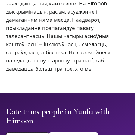
знаходзіцца пад кантролем. На Himoon
дыскрымінацыя, расізм, асуджэнне і
дамаганням няма месца. Наадварот,
прыкладанне прапагандуе павагу і
талерантнасць. Нашы чатыры асноўныя
каштоўнасці - інклюзіўнасць, смеласць,
сапраўднасць і бяспека. Не саромейцеся
наведаць нашу старонку 'пра нас', каб
даведацца больш пра тое, хто мы.
Date trans people in Yunfu with
Himoon